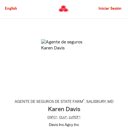
Pasar
al
English
Iniciar Sesión
contenido
principal
Comienzo
del
contenido
principal
®
AGENTE DE SEGUROS DE STATE FARM
,
SALISBURY
, MD
Karen Davis
ChFC®
,
CLU®
,
LUTCF®
Davis Ins Agcy Inc