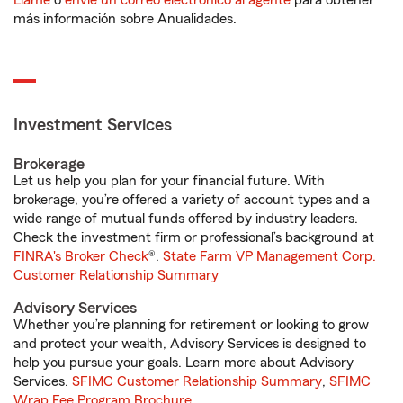
Llame
o
envíe un correo electrónico al agente
para obtener
más información sobre Anualidades.
Investment Services
Brokerage
Let us help you plan for your financial future. With
brokerage, you’re offered a variety of account types and a
wide range of mutual funds offered by industry leaders.
Check the investment firm or professional’s background at
FINRA's Broker Check
®.
State Farm VP Management Corp.
Customer Relationship Summary
Advisory Services
Whether you’re planning for retirement or looking to grow
and protect your wealth, Advisory Services is designed to
help you pursue your goals. Learn more about Advisory
Services.
SFIMC Customer Relationship Summary
,
SFIMC
Wrap Fee Program Brochure
.