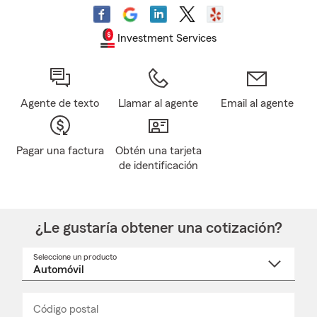
Investment Services
Agente de texto
Llamar al agente
Email al agente
Pagar una factura
Obtén una tarjeta
de identificación
¿Le gustaría obtener una cotización?
Seleccione un producto
Seleccione
un
nombre
de
producto
del
Código postal
Ingresa
Ingresa
_____
menú