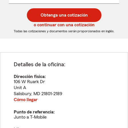
un
un
desplegable
código
código
postal
postal
Obtenga una cotización
de
de
5
5
o continuar con una cotización
dígitos
dígitos
Todas las cotizaciones y documentos serán proporcionados en inglés.
Detalles de la oficina:
Dirección física:
106 W Ruark Dr
Unit A
Salisbury
,
MD
21801-2189
Cómo llegar
Punto de referencia:
Junto a T-Mobile