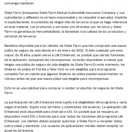
convenga mantener.
State Farm (incluyendo State Farm Mutual Automobile Insurance Company y sus
subsidiarias y afiliadas) no se hace responsable y no respalda ni aprueba, implícita
ni explícitamente, el contenido de ningún sitio de terceros al que se haga referencia
en este material. Los productos y servicios son ofrecidos por terceros y State
Farm no garantiza la mercantabilidad, la idoneidad ni la calidad de los productos y
servicios de terceros.
Beneficio disponible para los clientes de State Farm que han comprado una nueva
póliza de seguro de vida desde el 1 de enero de 2022. Si bien cualquier persona
mayor de 18 años puede unirse a Life Enhanced, es posible que ciertas funciones
de la aplicación, incluyendo las recompensas, no estén disponibles a menos que
tengas una póliza de seguro de vida elegible de State Farm.En este momento, los
titulares de póliza en Florida y New York no son elegibles para el programa
completo.Ten en cuenta que algunos titulares de póliza pueden experimentar un
retraso antes de que una nueva póliza sea elegible para recompensas.
Esto no es una solicitud para comprar o vender productos de seguros de State
Farm.
La participación de Life Enhanced está sujeta a la elegibilidad del programa y varía
según el estado. Sujeto a los términos y condiciones del acuerdo. La aplicación Life
Enhanced está disponible para Android e iOS. Es posible que se requiera un
dispositivo móvil iOS o Android para usar todas las funciones del programa Life
Enhanced. Los clientes deben aceptar autorizar a State Farm a recopilar datos
sobre salud y bienestar. Los usuarios de aplicaciones móviles deben aceptar un
acuerdo de licencia.