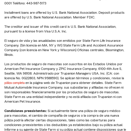
0001 Teléfono: 443-987-5173
Installment loans are offered by U.S. Bank National Association. Deposit products
are offered by U.S. Bank National Association. Member FDIC.
The creditor and issuer of this credit card is U.S. Bank National Association,
pursuant to a license from Visa U.S.A. Inc.
El seguro de vida y las anualidades son emitidos por State Farm Life Insurance
Company. (Sin licencia en MA, NY y WI) State Farm Life and Accident Assurance
Company (con licencia en New York y Wisconsin) Oficinas centrales, Bloomington,
Illinois.
Los productos de seguro de mascotas son suscritos en los Estados Unidos por
American Pet Insurance Company y ZPIC Insurance Company, 6100-4th Ave S,
Seattle, WA 98108. Administrado por Trupanion Managers USA, Inc. (CA: con
licencia No. 0G22803, NPN 9588590). Se aplican términos y condiciones, revise la
póliza completa
en la página web de Trupanion para obtener detalles. State Farm
Mutual Automobile Insurance Company, sus subsidiarias y afiliadas no ofrecen ni
son responsables financieramente por los productos de seguro de mascotas.
State Farm es una entidad independiente y no está afiliada con Trupanion ni con
American Pet Insurance.
Condiciones preexistentes:
Si actualmente tiene una póliza de seguro médico
para mascotas, el cambio de compañía de seguros o la compra de una nueva
póliza podría afectar ciertas disposiciones, tales como las coberturas para
condiciones preexistentes o los deducibles ya establecidos bajo su póliza actual.
Informe a su agente de State Farm si su póliza actual contiene disposiciones que le